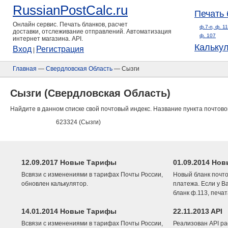
RussianPostCalc.ru
Печать 
Онлайн сервис. Печать бланков, расчет
ф.7-п, ф. 1
доставки, отслеживание отправлений. Автоматизация
ф. 107
интернет магазина. API.
Кальку
Вход
Регистрация
|
Главная
—
Свердловская Область
— Сызги
Сызги (Свердловская Область)
Найдите в данном списке свой почтовый индекс. Название пункта почтово
623324 (Сызги)
12.09.2017 Новые Тарифы
01.09.2014 Нов
Всвязи с изменениями в тарифах Почты России,
Новый бланк почто
обновлен калькулятор.
платежа. Если у В
бланк ф.113, печа
14.01.2014 Новые Тарифы
22.11.2013 API
Всвязи с изменениями в тарифах Почты России,
Реализован API ра