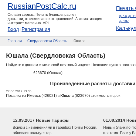
RussianPostCalc.ru
Печать 
Онлайн сервис. Печать бланков, расчет
ф.7-п, ф. 1
доставки, отслеживание отправлений. Автоматизация
ф. 107
интернет магазина. API.
Кальку
Вход
Регистрация
|
Главная
—
Свердловская Область
— Юшала
Юшала (Свердловская Область)
Найдите в данном списке свой почтовый индекс. Название пункта почтово
623670 (Юшала)
Произведенные расчеты доставки
27.06.2017 13:35
Посылка из
Ижевск
(426021) в
Юшала
(623670) стоимость и срок
12.09.2017 Новые Тарифы
01.09.2014 Нов
Всвязи с изменениями в тарифах Почты России,
Новый бланк почто
обновлен калькулятор.
платежа. Если у В