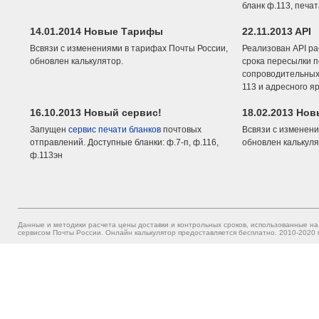
бланк ф.113, печа
14.01.2014 Новые Тарифы
22.11.2013 API
Всвязи с изменениями в тарифах Почты России,
Реализован API ра
обновлен калькулятор.
срока пересылки п
сопроводительных 
113 и адресного я
16.10.2013 Новый сервис!
18.02.2013 Но
Запущен
сервис печати бланков
почтовых
Всвязи с изменени
отправлений. Доступные бланки: ф.7-п, ф.116,
обновлен калькуля
ф.113эн
Данные и методики расчета цены доставки и контрольных сроков, использованные на
сервисом Почты России. Онлайн калькулятор предоставляется бесплатно. 2010-2020 