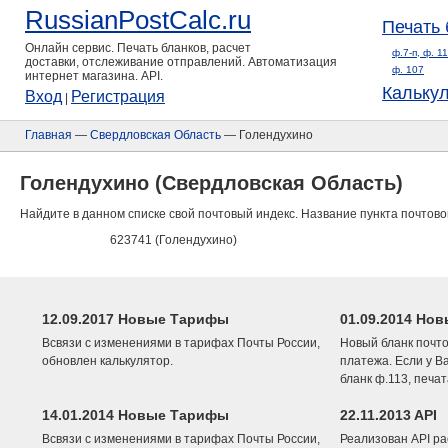
RussianPostCalc.ru
Печать 
Онлайн сервис. Печать бланков, расчет
ф.7-п, ф. 1
доставки, отслеживание отправлений. Автоматизация
ф. 107
интернет магазина. API.
Кальку
Вход
Регистрация
|
Главная
—
Свердловская Область
— Голендухино
Голендухино (Свердловская Область)
Найдите в данном списке свой почтовый индекс. Название пункта почтово
623741 (Голендухино)
12.09.2017 Новые Тарифы
01.09.2014 Нов
Всвязи с изменениями в тарифах Почты России,
Новый бланк почто
обновлен калькулятор.
платежа. Если у В
бланк ф.113, печа
14.01.2014 Новые Тарифы
22.11.2013 API
Всвязи с изменениями в тарифах Почты России,
Реализован API ра