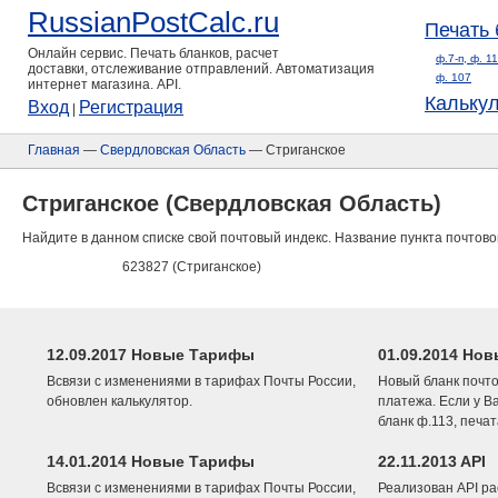
RussianPostCalc.ru
Печать 
Онлайн сервис. Печать бланков, расчет
ф.7-п, ф. 1
доставки, отслеживание отправлений. Автоматизация
ф. 107
интернет магазина. API.
Кальку
Вход
Регистрация
|
Главная
—
Свердловская Область
— Стриганское
Стриганское (Свердловская Область)
Найдите в данном списке свой почтовый индекс. Название пункта почтово
623827 (Стриганское)
12.09.2017 Новые Тарифы
01.09.2014 Нов
Всвязи с изменениями в тарифах Почты России,
Новый бланк почто
обновлен калькулятор.
платежа. Если у В
бланк ф.113, печа
14.01.2014 Новые Тарифы
22.11.2013 API
Всвязи с изменениями в тарифах Почты России,
Реализован API ра