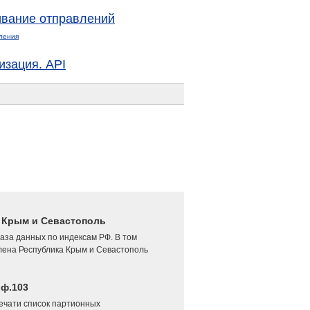
вание отправлений
ления
изация. API
4 Крым и Севастополь
аза данных по индексам РФ. В том
лена Республика Крым и Севастополь
 ф.103
печати список партионных