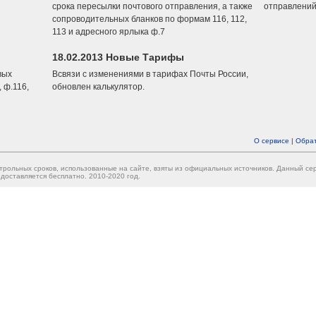
срока пересылки почтового отправления, а также
отправлений
сопроводительных бланков по формам 116, 112,
113 и адресного ярлыка ф.7
18.02.2013 Новые Тарифы
вых
Всвязи с изменениями в тарифах Почты России,
 ф.116,
обновлен калькулятор.
О сервисе
|
Обрат
трольных сроков, использованные на сайте, взяты из официальных источников. Данный с
доставляется бесплатно. 2010-2020 год.