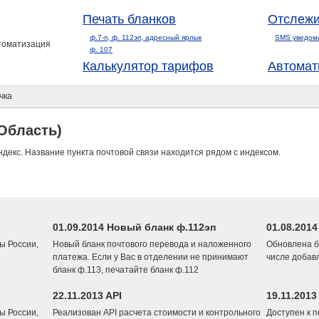
Печать бланков
Отслежи
ф.7-п, ф. 112эп, адресный ярлык
SMS уведом
втоматизация
ф. 107
Калькулятор тарифов
Автомат
чка
Область)
ндекс. Название пункта почтовой связи находится рядом с индексом.
01.09.2014 Новый бланк ф.112эп
01.08.201
ы России,
Новый бланк почтового перевода и наложенного
Обновлена б
платежа. Если у Вас в отделении не принимают
числе добав
бланк ф.113, печатайте бланк ф.112
22.11.2013 API
19.11.2013
ы России,
Реализован API расчета стоимости и контрольного
Доступен к 