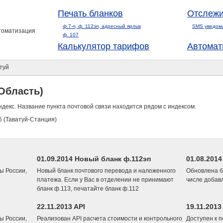
Печать бланков
Отслежи
ф.7-п, ф. 112эп, адресный ярлык
SMS уведом
втоматизация
ф. 107
Калькулятор тарифов
Автомат
туй
Область)
ндекс. Название пункта почтовой связи находится рядом с индексом.
 (Таватуй-Станция)
01.09.2014 Новый бланк ф.112эп
01.08.201
ы России,
Новый бланк почтового перевода и наложенного
Обновлена б
платежа. Если у Вас в отделении не принимают
числе добав
бланк ф.113, печатайте бланк ф.112
22.11.2013 API
19.11.2013
ы России,
Реализован API расчета стоимости и контрольного
Доступен к 