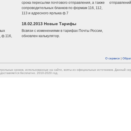
срока пересылки почтового отправления, а также
отправлений
сопроводительных бланков по формам 116, 112,
113 и адресного ярлыка ф.7
18.02.2013 Новые Тарифы
вых
Всвязи с изменениями в тарифах Почты России,
 ф.116,
обновлен калькулятор.
О сервисе
|
Обрат
трольных сроков, использованные на сайте, взяты из официальных источников. Данный с
доставляется бесплатно. 2010-2020 год.