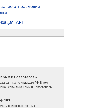
вание отправлений
ления
изация. API
4 Крым и Севастополь
аза данных по индексам РФ. В том
лена Республика Крым и Севастополь
 ф.103
печати список партионных