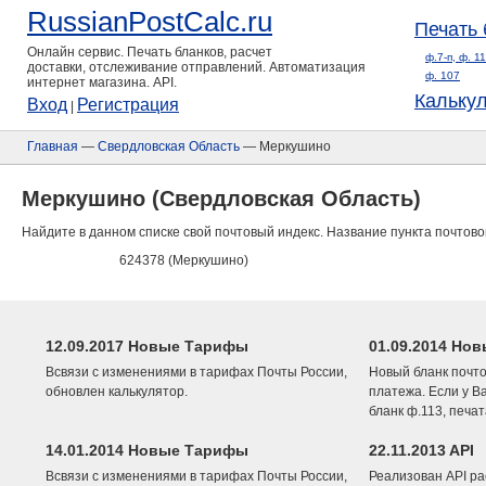
RussianPostCalc.ru
Печать 
Онлайн сервис. Печать бланков, расчет
ф.7-п, ф. 1
доставки, отслеживание отправлений. Автоматизация
ф. 107
интернет магазина. API.
Кальку
Вход
Регистрация
|
Главная
—
Свердловская Область
— Меркушино
Меркушино (Свердловская Область)
Найдите в данном списке свой почтовый индекс. Название пункта почтово
624378 (Меркушино)
12.09.2017 Новые Тарифы
01.09.2014 Нов
Всвязи с изменениями в тарифах Почты России,
Новый бланк почто
обновлен калькулятор.
платежа. Если у В
бланк ф.113, печа
14.01.2014 Новые Тарифы
22.11.2013 API
Всвязи с изменениями в тарифах Почты России,
Реализован API ра