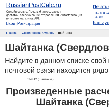
RussianPostCalc.ru
Печать 
Онлайн сервис. Печать бланков, расчет
ф.7-п, ф. 1
доставки, отслеживание отправлений. Автоматизация
ф. 107
интернет магазина. API.
Кальку
Вход
Регистрация
|
Главная
—
Свердловская Область
— Шайтанка
Шайтанка (Свердлов
Найдите в данном списке свой 
почтовой связи находится рядо
624412 (Шайтанка)
Произведенные расче
Шайтанка (Све