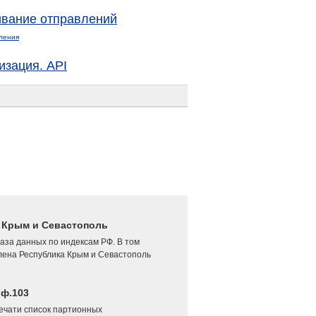
вание отправлений
ления
изация. API
4 Крым и Севастополь
аза данных по индексам РФ. В том
лена Республика Крым и Севастополь
 ф.103
печати список партионных