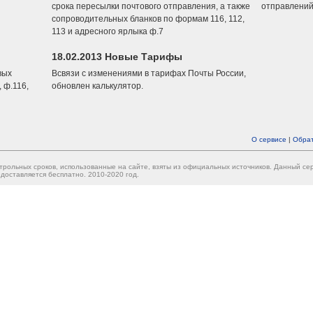
срока пересылки почтового отправления, а также
отправлений
сопроводительных бланков по формам 116, 112,
113 и адресного ярлыка ф.7
18.02.2013 Новые Тарифы
вых
Всвязи с изменениями в тарифах Почты России,
 ф.116,
обновлен калькулятор.
О сервисе
|
Обрат
трольных сроков, использованные на сайте, взяты из официальных источников. Данный с
доставляется бесплатно. 2010-2020 год.