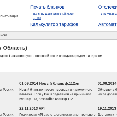
Печать бланков
Отслежи
ф.7-п, ф. 112эп, адресный ярлык
SMS уведом
втоматизация
ф. 107
Калькулятор тарифов
Автомат
нова
я Область)
ндекс. Название пункта почтовой связи находится рядом с индексом.
01.09.2014 Новый бланк ф.112эп
01.08.201
ы России,
Новый бланк почтового перевода и наложенного
Обновлена б
платежа. Если у Вас в отделении не принимают
числе добав
бланк ф.113, печатайте бланк ф.112
22.11.2013 API
19.11.2013
ы России,
Реализован API расчета стоимости и контрольного
Доступен к 