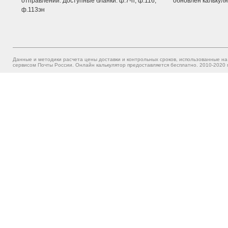
отправлений. Доступные бланки: ф.7-п, ф.116,
обновлен калькуля
ф.113эн
Данные и методики расчета цены доставки и контрольных сроков, использованные на
сервисом Почты России. Онлайн калькулятор предоставляется бесплатно. 2010-2020 