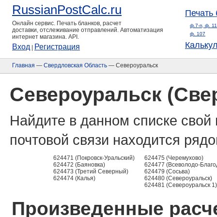
RussianPostCalc.ru
Печать 
Онлайн сервис. Печать бланков, расчет
ф.7-п, ф. 1
доставки, отслеживание отправлений. Автоматизация
ф. 107
интернет магазина. API.
Кальку
Вход
Регистрация
|
Главная
—
Свердловская Область
— Североуральск
Североуральск (Све
Найдите в данном списке свой 
почтовой связи находится рядо
624471 (Покровск-Уральский)
624475 (Черемухово)
624472 (Баяновка)
624477 (Всеволодо-Благо
624473 (Третий Северный)
624479 (Сосьва)
624474 (Калья)
624480 (Североуральск)
624481 (Североуральск 1)
Произведенные расче