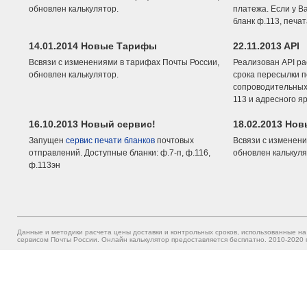
обновлен калькулятор.
платежа. Если у В
бланк ф.113, печа
14.01.2014 Новые Тарифы
22.11.2013 API
Всвязи с изменениями в тарифах Почты России,
Реализован API ра
обновлен калькулятор.
срока пересылки п
сопроводительных 
113 и адресного я
16.10.2013 Новый сервис!
18.02.2013 Но
Запущен
сервис печати бланков
почтовых
Всвязи с изменени
отправлений. Доступные бланки: ф.7-п, ф.116,
обновлен калькуля
ф.113эн
Данные и методики расчета цены доставки и контрольных сроков, использованные на
сервисом Почты России. Онлайн калькулятор предоставляется бесплатно. 2010-2020 