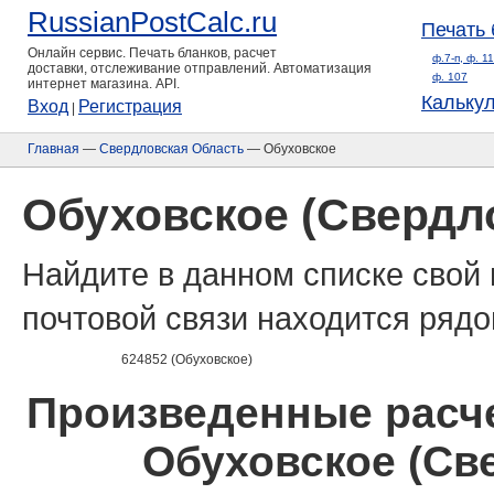
RussianPostCalc.ru
Печать 
Онлайн сервис. Печать бланков, расчет
ф.7-п, ф. 1
доставки, отслеживание отправлений. Автоматизация
ф. 107
интернет магазина. API.
Кальку
Вход
Регистрация
|
Главная
—
Свердловская Область
— Обуховское
Обуховское (Свердл
Найдите в данном списке свой 
почтовой связи находится рядо
624852 (Обуховское)
Произведенные расче
Обуховское (Св