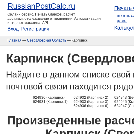
RussianPostCalc.ru
Печать 
Онлайн сервис. Печать бланков, расчет
ф.7-п, ф. 1
доставки, отслеживание отправлений. Автоматизация
ф. 107
интернет магазина. API.
Кальку
Вход
Регистрация
|
Главная
—
Свердловская Область
— Карпинск
Карпинск (Свердлов
Найдите в данном списке свой 
почтовой связи находится рядо
624930 (Карпинск)
624932 (Карпинск 2)
624943 (Ве
624931 (Карпинск 1)
624933 (Карпинск 3)
624945 (Кы
624936 (Карпинск 6)
624947 (Со
Произведенные расче
Карпинск (Све