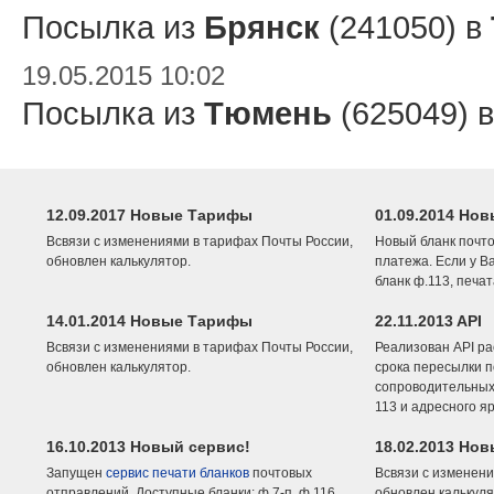
Посылка из
Брянск
(241050) в
19.05.2015 10:02
Посылка из
Тюмень
(625049) 
12.09.2017 Новые Тарифы
01.09.2014 Нов
Всвязи с изменениями в тарифах Почты России,
Новый бланк почто
обновлен калькулятор.
платежа. Если у В
бланк ф.113, печа
14.01.2014 Новые Тарифы
22.11.2013 API
Всвязи с изменениями в тарифах Почты России,
Реализован API ра
обновлен калькулятор.
срока пересылки п
сопроводительных 
113 и адресного я
16.10.2013 Новый сервис!
18.02.2013 Но
Запущен
сервис печати бланков
почтовых
Всвязи с изменени
отправлений. Доступные бланки: ф.7-п, ф.116,
обновлен калькуля