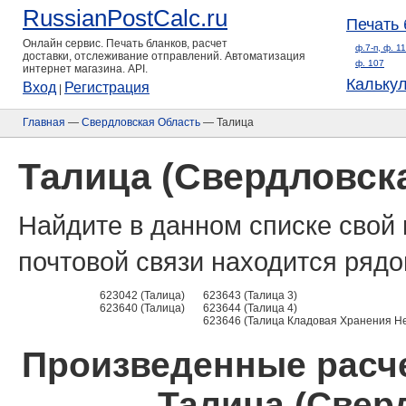
RussianPostCalc.ru
Печать 
Онлайн сервис. Печать бланков, расчет
ф.7-п, ф. 1
доставки, отслеживание отправлений. Автоматизация
ф. 107
интернет магазина. API.
Кальку
Вход
Регистрация
|
Главная
—
Свердловская Область
— Талица
Талица (Свердловск
Найдите в данном списке свой 
почтовой связи находится рядо
623042 (Талица)
623643 (Талица 3)
623640 (Талица)
623644 (Талица 4)
623646 (Талица Кладовая Хранения Н
Произведенные расче
Талица (Свер