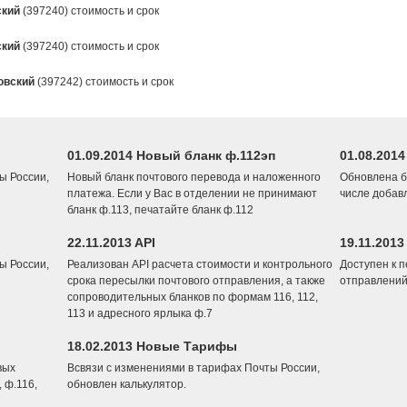
ский
(397240) стоимость и срок
ский
(397240) стоимость и срок
овский
(397242) стоимость и срок
01.09.2014 Новый бланк ф.112эп
01.08.201
ы России,
Новый бланк почтового перевода и наложенного
Обновлена б
платежа. Если у Вас в отделении не принимают
числе добав
бланк ф.113, печатайте бланк ф.112
22.11.2013 API
19.11.2013
ы России,
Реализован API расчета стоимости и контрольного
Доступен к 
срока пересылки почтового отправления, а также
отправлений
сопроводительных бланков по формам 116, 112,
113 и адресного ярлыка ф.7
18.02.2013 Новые Тарифы
вых
Всвязи с изменениями в тарифах Почты России,
 ф.116,
обновлен калькулятор.