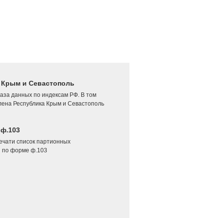
4 Крым и Севастополь
аза данных по индексам РФ. В том
лена Республика Крым и Севастополь
 ф.103
печати список партионных
 по форме ф.103