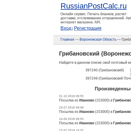
RussianPostCalc.ru
Онлайн сервис. Печать бланков, расчет
доставки, отслеживание отправлений. А
интернет магазина. API.
Вход
Регистрация
|
Главная
—
Воронежская Область
— Гриба
Грибановский (Воронежс
Найдите в данном списке свой почтовый и
397240 (Грибановский)
397249 (Грибановский Поч
Произведенные
01.10.2018 09:55
Посылка из
Иваново
(153000) в
Грибанов
23.07.2018 09:09
Посылка из
Иваново
(153000) в
Грибанов
14.06.2018 09:53
Посылка из
Иваново
(153000) в
Грибанов
15.02.2018 10:37