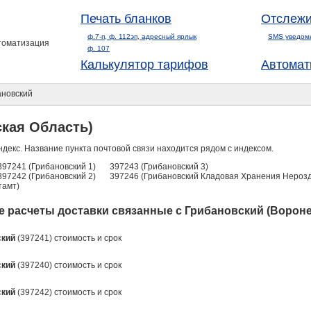
Печать бланков
Отслежи
ф.7-п, ф. 112эп, адресный ярлык
SMS уведом
втоматизация
ф. 107
Калькулятор тарифов
Автомат
новский
кая Область)
ндекс. Название пункта почтовой связи находится рядом с индексом.
397241 (Грибановский 1)
397243 (Грибановский 3)
397242 (Грибановский 2)
397246 (Грибановский Кладовая Хранения Нероз
тамт)
 расчеты доставки связанные с Грибановский (Вороне
ский
(397241) стоимость и срок
ский
(397240) стоимость и срок
ский
(397242) стоимость и срок