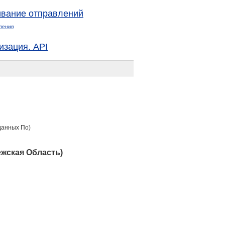
вание отправлений
ления
изация. API
данных По)
жская Область)