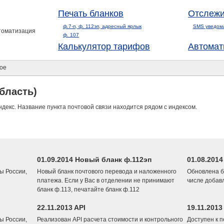
Печать бланков
Отслежи
ф.7-п, ф. 112эп, адресный ярлык
SMS уведом
втоматизация
ф. 107
Калькулятор тарифов
Автомат
ое
бласть)
ндекс. Название пункта почтовой связи находится рядом с индексом.
01.09.2014 Новый бланк ф.112эп
01.08.201
ы России,
Новый бланк почтового перевода и наложенного
Обновлена б
платежа. Если у Вас в отделении не принимают
числе добав
бланк ф.113, печатайте бланк ф.112
22.11.2013 API
19.11.2013
ы России,
Реализован API расчета стоимости и контрольного
Доступен к 