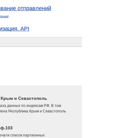
вание отправлений
ления
изация. API
4 Крым и Севастополь
аза данных по индексам РФ. В том
лена Республика Крым и Севастополь
 ф.103
печати список партионных