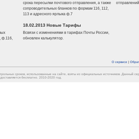
срока пересылки почтового отправления, а также
отправлений
сопроводительных бланков по формам 116, 112,
113 и адресного ярлыка ф.7
18.02.2013 Новые Тарифы
вых
Всвязи с изменениями в тарифах Почты России,
 ф.116,
обновлен калькулятор.
О сервисе
|
Обрат
трольных сроков, использованные на сайте, взяты из официальных источников. Данный с
доставляется бесплатно. 2010-2020 год.