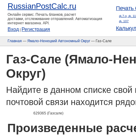
RussianPostCalc.ru
Печать 
Онлайн сервис. Печать бланков, расчет
ф.7-п, ф. 1
доставки, отслеживание отправлений. Автоматизация
ф. 107
интернет магазина. API.
Кальку
Вход
Регистрация
|
Главная
—
Ямало-Ненецкий Автономный Округ
— Газ-Сале
Газ-Сале (Ямало-Не
Округ)
Найдите в данном списке свой 
почтовой связи находится рядо
629365 (Газсале)
Произведенные расче