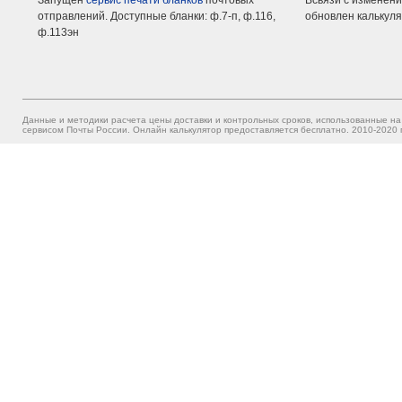
Запущен
сервис печати бланков
почтовых
Всвязи с изменени
отправлений. Доступные бланки: ф.7-п, ф.116,
обновлен калькуля
ф.113эн
Данные и методики расчета цены доставки и контрольных сроков, использованные на
сервисом Почты России. Онлайн калькулятор предоставляется бесплатно. 2010-2020 