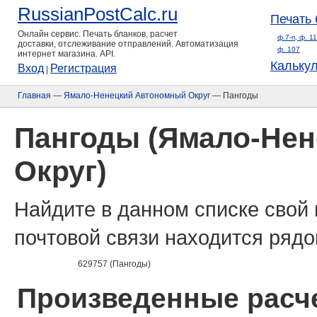
RussianPostCalc.ru
Печать 
Онлайн сервис. Печать бланков, расчет
ф.7-п, ф. 1
доставки, отслеживание отправлений. Автоматизация
ф. 107
интернет магазина. API.
Кальку
Вход
Регистрация
|
Главная
—
Ямало-Ненецкий Автономный Округ
— Пангоды
Пангоды (Ямало-Не
Округ)
Найдите в данном списке свой 
почтовой связи находится рядо
629757 (Пангоды)
Произведенные расче