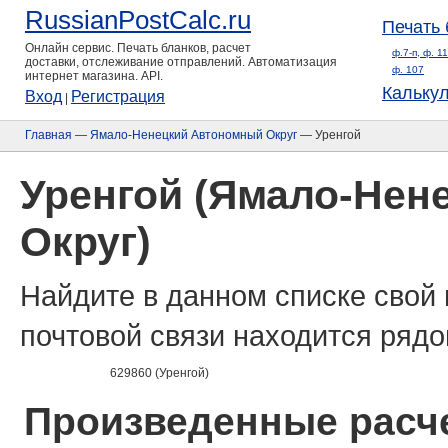
RussianPostCalc.ru
Печать 
Онлайн сервис. Печать бланков, расчет
ф.7-п, ф. 1
доставки, отслеживание отправлений. Автоматизация
ф. 107
интернет магазина. API.
Кальку
Вход
Регистрация
|
Главная
—
Ямало-Ненецкий Автономный Округ
— Уренгой
Уренгой (Ямало-Нен
Округ)
Найдите в данном списке свой 
почтовой связи находится рядо
629860 (Уренгой)
Произведенные расче