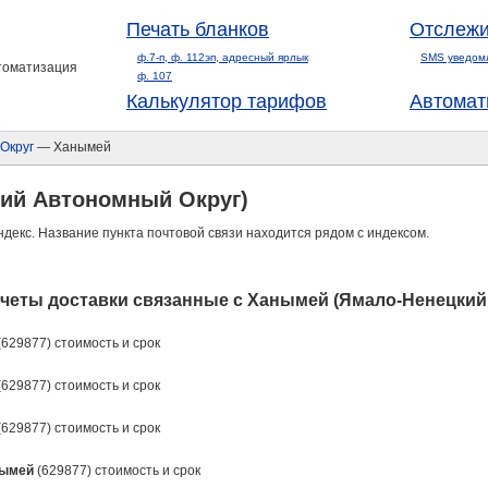
Печать бланков
Отслежи
ф.7-п, ф. 112эп, адресный ярлык
SMS уведом
втоматизация
ф. 107
Калькулятор тарифов
Автомат
Округ
— Ханымей
ий Автономный Округ)
ндекс. Название пункта почтовой связи находится рядом с индексом.
четы доставки связанные с Ханымей (Ямало-Ненецкий
(629877) стоимость и срок
(629877) стоимость и срок
(629877) стоимость и срок
ымей
(629877) стоимость и срок