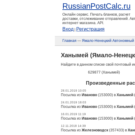
RussianPostCalc.ru
Онлайн сервис. Печать бланков, расчет
доставки, отслеживание отправлений. А
интернет магазина. API.
Вход
Регистрация
|
Главная
—
Ямало-Ненецкий Автономный 
Ханымей (Ямало-Ненецк
Найдите в данном списке свой почтовый и
629877 (Ханымей)
Произведенные рас
28.01.2019 10:05
Посылка из
Иваново
(153000) в
Ханымей
24.01.2019 18:03
Посылка из
Иваново
(153000) в
Ханымей
16.01.2019 11:19
Посылка из
Иваново
(153000) в
Ханымей
12.11.2018 14:39
Посылка из
Железноводск
(357433) в
Хан