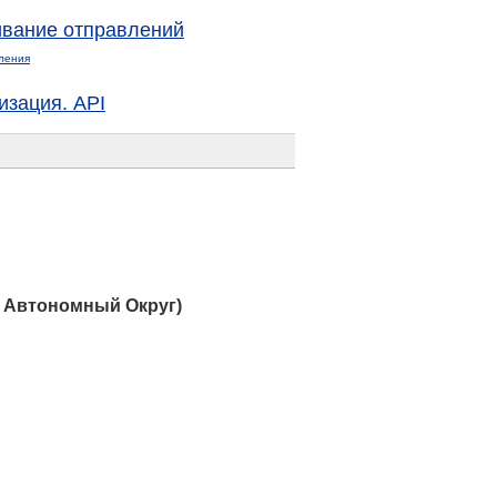
вание отправлений
ления
изация. API
 Автономный Округ)