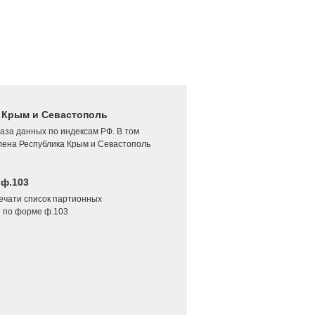
4 Крым и Севастополь
аза данных по индексам РФ. В том
лена Республика Крым и Севастополь
 ф.103
печати список партионных
 по форме ф.103