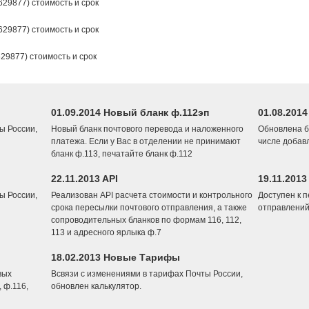
629877) стоимость и срок
629877) стоимость и срок
29877) стоимость и срок
01.09.2014 Новый бланк ф.112эп
01.08.201
ы России,
Новый бланк почтового перевода и наложенного
Обновлена б
платежа. Если у Вас в отделении не принимают
числе добав
бланк ф.113, печатайте бланк ф.112
22.11.2013 API
19.11.2013
ы России,
Реализован API расчета стоимости и контрольного
Доступен к 
срока пересылки почтового отправления, а также
отправлений
сопроводительных бланков по формам 116, 112,
113 и адресного ярлыка ф.7
18.02.2013 Новые Тарифы
вых
Всвязи с изменениями в тарифах Почты России,
 ф.116,
обновлен калькулятор.